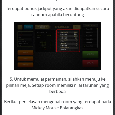
Terdapat bonus jackpot yang akan didapatkan secara
random apabila beruntung
5. Untuk memulai permainan, silahkan menuju ke
pilihan meja. Setiap room memiliki nilai taruhan yang
berbeda
Berikut penjelasan mengenai room yang terdapat pada
Mickey Mouse Bolatangkas