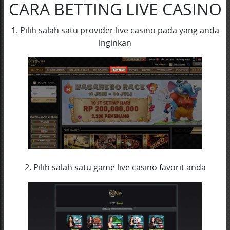
CARA BETTING LIVE CASINO
1. Pilih salah satu provider live casino pada yang anda
inginkan
2. Pilih salah satu game live casino favorit anda