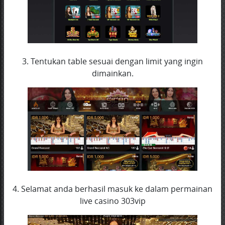
3. Tentukan table sesuai dengan limit yang ingin
dimainkan.
4. Selamat anda berhasil masuk ke dalam permainan
live casino 303vip