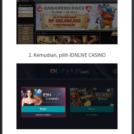
2. Kemudian, pilih IDNLIVE CASINO