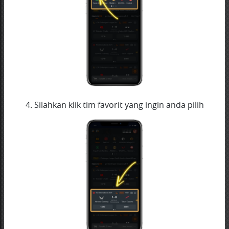
4. Silahkan klik tim favorit yang ingin anda pilih