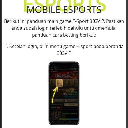
ESPORTS
MOBILE ESPORTS
Berikut ini panduan main game E-Sport 303VIP. Pastikan
anda sudah login terlebih dahulu untuk memulai
panduan cara betting berikut:
1. Setelah login, pilih menu game E-sport pada beranda
303VIP